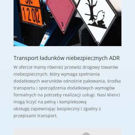
Transport ładunków niebezpiecznych ADR
W ofercie mamy również przewóz drogowy towarów
niebezpiecznych, który
wymaga spełnienia
dodatkowych warunków odnośnie pakowania,
środka
transportu i sporządzenia dodatkowych wymogów
formalnych na
potrzeby realizacji usługi.
Nasi klienci
mogą liczyć na pełną i kompleksową
obsługę zapewniając
bezpieczny i zgodny z
przepisami transport.